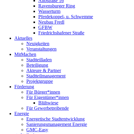
Altostraße 16
Ravensburger Ring
Wasserturm
Pferdekoppel- u. Schwemme
Neubau Fredl
GFBW
Friedrichshafener Straße
Aktuelles
Neuigkeiten
Veranstaltungen
MitMachen
Stadtteilladen
Beteiligung
Akteure & Partner
Stadtteilmanagement
Projektgruppe
Förderung
Für Bürger*innen
Für Eigentümer*innen
Blühwiese
Für Gewerbetreibende
Energie
Energetische Stadtentwicklung
Sanierungsmanagement Energie
GMC-Easy