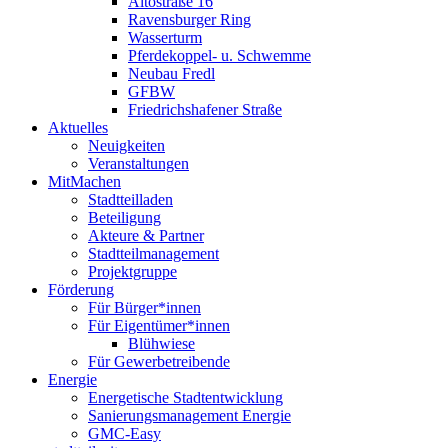
Altostraße 16
Ravensburger Ring
Wasserturm
Pferdekoppel- u. Schwemme
Neubau Fredl
GFBW
Friedrichshafener Straße
Aktuelles
Neuigkeiten
Veranstaltungen
MitMachen
Stadtteilladen
Beteiligung
Akteure & Partner
Stadtteilmanagement
Projektgruppe
Förderung
Für Bürger*innen
Für Eigentümer*innen
Blühwiese
Für Gewerbetreibende
Energie
Energetische Stadtentwicklung
Sanierungsmanagement Energie
GMC-Easy